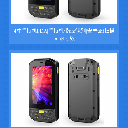
4寸手持机PDA|手持机带uhf识别|安卓uhf扫描
pda|4寸数