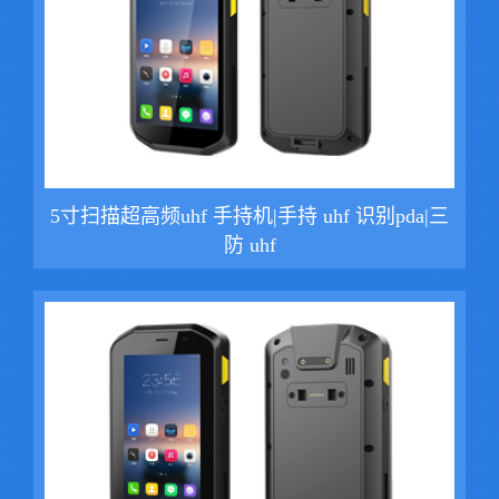
5寸扫描超高频uhf 手持机|手持 uhf 识别pda|三
防 uhf