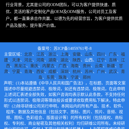
行业背景，尤其是公司的ODM团队，可以为客户提供快速、质
优、灵活的客户定制化产品OEM及ODM服务，公司对员工及客
户，都一直秉承合作共赢、以德为先的经营宗旨，为客户提供优质
产品及服务，提升客户价值。
备案号：苏ICP备14059761号-8
主营区域：
北京
、
江苏
、
浙江
、
上海
、
安徽
、
山东
、
四川
、
广东
、
福
建
、
天津
、
河北
、
河南
、
湖南
、
湖北
、
陕西
、山西、
辽宁
、
吉林
、
江
西
、
黑龙江
、
重庆
、
内蒙古
、
广西
、
海南
、
贵州
、
云南
、
新疆
、
甘
肃
、
宁夏
、
青海
、
西安
、
成都
、
深圳
、
杭州
、
苏州
、
广州
、
武汉
、
青
岛
、
东莞
、
珠海
、
宁波
、
郑州
声明：(1)本站遵循《中华人民共和国广告法》，在标题、页面等文案
描述中尽量规避违禁词、极限词，如还有违禁词、极限词，在此申明
上述词汇表述全部失效，如客户咨询均表示默认此条款，不支持任何
形式以违禁词、极限词等理由投诉或要求收取费用私下解决，特此申
明！(2)除非研维公司另行申明，本网站内的所有产品、技术、软件、
程序、数据及其他信息（包括文字、图标、图片、照片、音频、视
频、图标、色彩组合、版面设计等）的所有权利（包括版权、商标
权、专利权、商业秘密及其他相关权利）均归研维公司所有。未经研