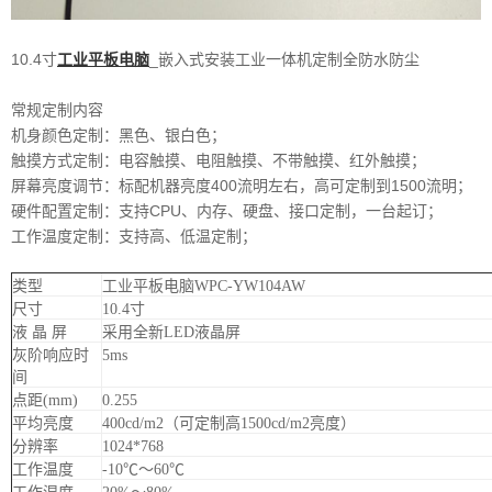
10.4寸
工业平板电脑
_嵌入式安装工业一体机定制全防水防尘
常规定制内容
机身颜色定制：黑色、银白色；
触摸方式定制：电容触摸、电阻触摸、不带触摸、红外触摸；
屏幕亮度调节：标配机器亮度400流明左右，高可定制到1500流明；
硬件配置定制：支持CPU、内存、硬盘、接口定制，一台起订；
工作温度定制：支持高、低温定制；
类型
工业平板电脑WPC-YW104AW
尺寸
10.4寸
液 晶 屏
采用全新LED液晶屏
灰阶响应时
5ms
间
点距(mm)
0.255
平均亮度
400cd/m2（可定制高1500cd/m2亮度）
分辨率
1024*768
工作温度
-10℃～60℃