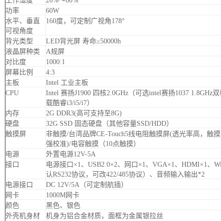
工作湿度
20%～80%
功率
60W
水平、垂直
160度，可定制广视角178°
可视角度
背光类型
LED背光屏 寿命≥50000h
液晶屏种类
A规屏
对比度
1000:1
屏幕比例
4:3
主板
Intel 工业主板
CPU
Intel 赛扬J1900 四核2.0GHz（可选intel赛扬1037 1.8GHz
载酷睿i3/i5/i7）
内存
2G DDR3(高可支持至8G)
硬盘
32G SSD 固态硬盘（其他容量SSD/HDD）
触摸屏
非触摸/台湾品牌CE-Touch5线电阻触摸屏(透光率高，触
强校准)/电容触摸（10点触摸）
电源
外置电源12V-5A
接口
电源接口×1、USB2.0×2、网口×1、VGA×1、HDMI×1、Wi
认RS232协议，可改422/485协议）、音频输入输出*2
电源接口
DC 12V/5A（可定制航插）
网卡
1000M网卡
颜色
黑色、银色
外壳机身材
机身为铝合金材质，面框为金属银拉丝